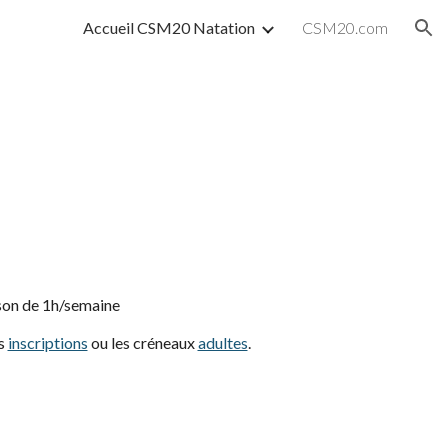
Accueil CSM20 Natation
CSM20.com
ion
ison de
1h
/semaine
es
inscriptions
ou les créneaux
adultes
.